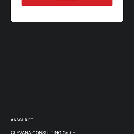
+49 (0)69 273 156 330
info@clevana.de
ANSCHRIFT
CLEVANA CONSULTING GmbH