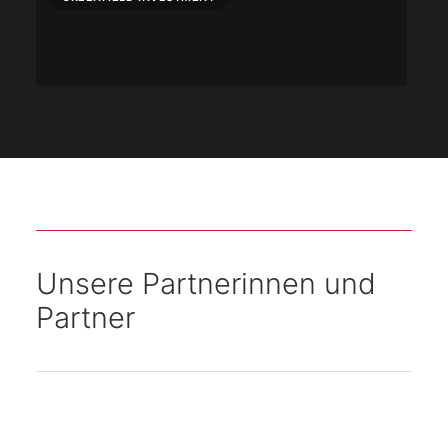
Erste „Chinese Brand“-Zertifizierung:
CLEVANA unterstützt Phono Solar bei
erfolgreicher DIBt-Zulassung
Unsere Partnerinnen und
Partner