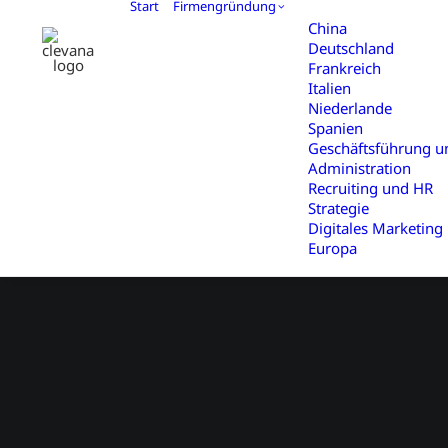
Start
Firmengründung
China
Deutschland
Frankreich
Italien
Niederlande
Spanien
Geschäftsführung u
Administration
Recruiting und HR
Strategie
Digitales Marketing 
Europa