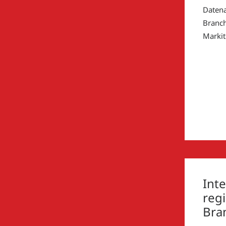
Datena
Branch
Markit
Int
reg
Bra