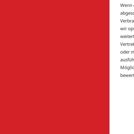
Wenn 
abgesc
Verbra
wir op
weiter
Vertre
oder m
ausfüh
Möglic
bewert