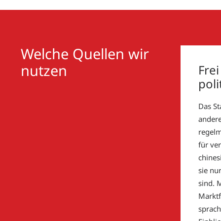
Welche Quellen wir
nutzen
Fre
poli
Das St
andere
regelm
für ve
chines
sie nu
sind. 
Marktf
sprach