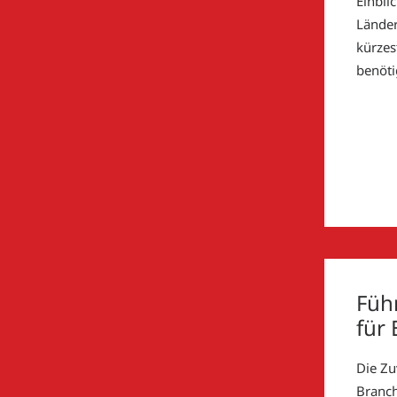
Einbli
Länder
kürzes
benöti
Füh
für
Die Zu
Branch