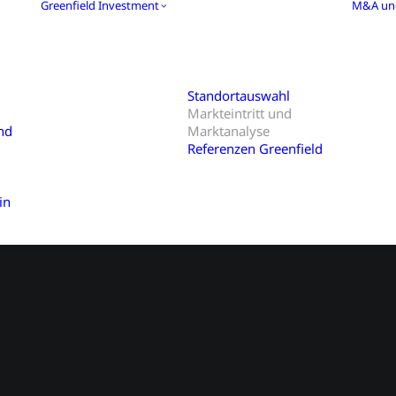
Greenfield Investment
M&A und
Standortauswahl
Markteintritt und
nd
Marktanalyse
Referenzen Greenfield
in