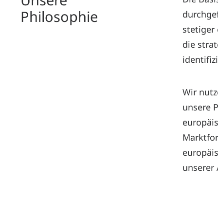
Philosophie
durchgef
stetiger
die str
identifi
Wir nutz
unsere P
europäis
Marktfor
europäis
unserer 